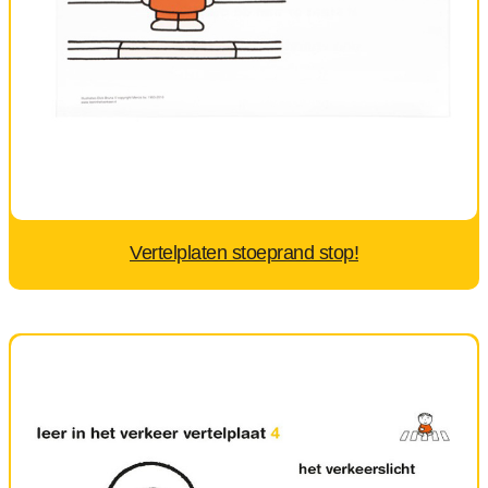
Vertelplaten stoeprand stop!