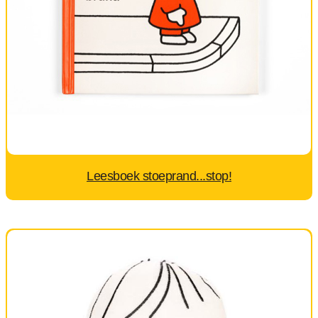
Leesboek stoeprand...stop!