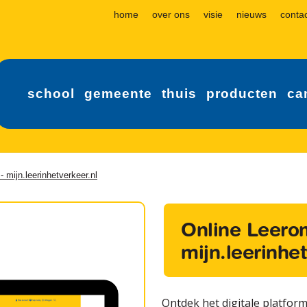
home
over ons
visie
nieuws
conta
school
gemeente
thuis
producten
ca
 mijn.leerinhetverkeer.nl
Online Leero
mijn.leerinhet
Ontdek het digitale platform