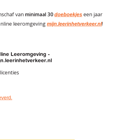
anschaf van
minimaal 30
een jaar
doeboekjes
online leeromgeving
!
mijn.leerinhetverkeer.nl
line Leeromgeving -
jn.leerinhetverkeer.nl
licenties
everd.