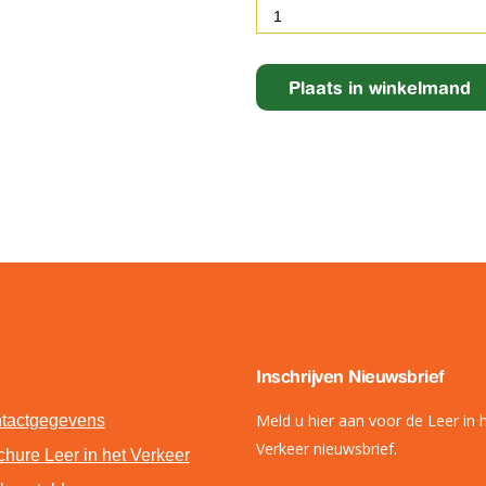
Inschrijven Nieuwsbrief
Meld u hier aan voor de Leer in 
tactgegevens
Verkeer nieuwsbrief.
chure Leer in het Verkeer