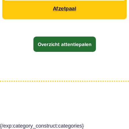
Afzetpaal
Overzicht attentiepalen
{/exp:category_construct:categories}