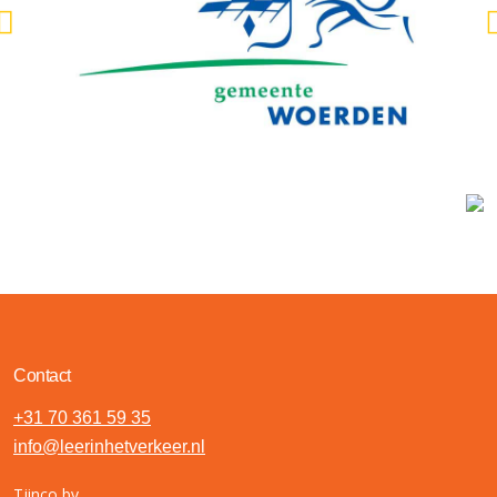
Contact
+31 70 361 59 35
info@leerinhetverkeer.nl
Tjinco bv