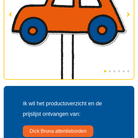
Ik wil het productoverzicht en de
prijslijst ontvangen van:
Dick Bruna attentieborden