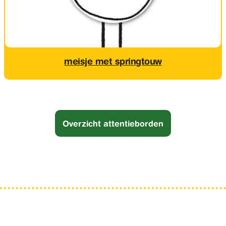
meisje met springtouw
Overzicht attentieborden