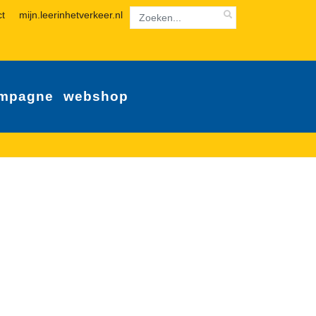
ct
mijn.leerinhetverkeer.nl
mpagne
webshop