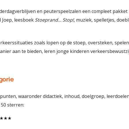
nderdagverblijven en peuterspeelzalen een compleet pakket 
el Joep, leesboek
Stoeprand… Stop!
, muziek, spelletjes, doe
keerssituaties zoals lopen op de stoep, oversteken, spelen 
ier aan te bieden, leren jonge kinderen verkeersbewustzij
gorie
nten, waaronder didactiek, inhoud, doelgroep, leerdoelen 
 50 sterren:
★★★★★