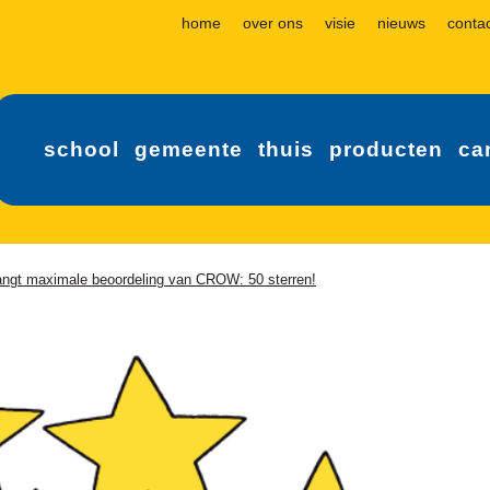
home
over ons
visie
nieuws
conta
school
gemeente
thuis
producten
ca
vangt maximale beoordeling van CROW: 50 sterren!