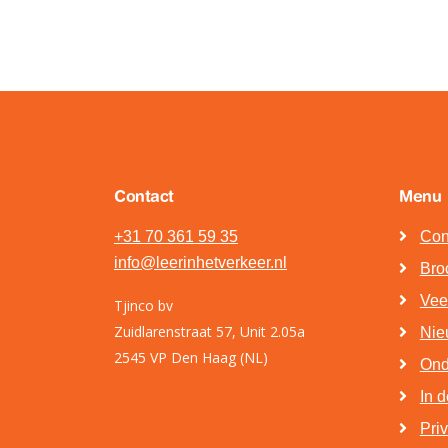
Contact
Menu
+31 70 361 59 35
Con
info@leerinhetverkeer.nl
Bro
Vee
Tjinco bv
Zuidlarenstraat 57, Unit 2.05a
Nie
2545 VP Den Haag (NL)
Ond
In 
Pri