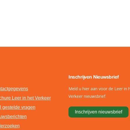
Inschrijven Nieuwsbrief
Meld u hier aan voor de Leer in 
tactgegevens
Verkeer nieuwsbrief.
chure Leer in het Verkeer
l gestelde vragen
Inschrijven nieuwsbrief
uwsberichten
erzoeken