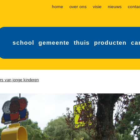
home
over ons
visie
nieuws
conta
school
gemeente
thuis
producten
ca
rs van jonge kinderen