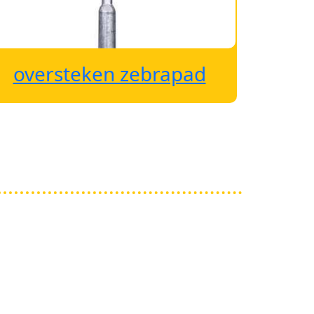
oversteken zebrapad
Overzicht attentieborden