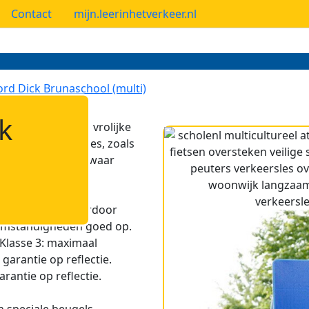
Contact
mijn.leerinhetverkeer.nl
ord Dick Bruna
school (multi)
k
i)'
vraagt op een vrolijke
e verkeerssituaties, zoals
jf of speelplaats waar
terende folie. Hierdoor
rsomstandigheden goed op.
 Klasse 3: maximaal
garantie op reflectie.
arantie op reflectie.
n speciale beugels