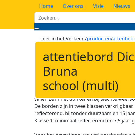
Home
Over ons
Visie
Nieuws
Leer in het Verkeer /
producten
/
attentieb
attentiebord Dic
Het
'attentiebord Dick Bruna - school (mult
en positieve manier aandacht voor bijzonder
Bruna
het naderen van een school, kinderdagverbli
kinderen in de omgeving lopen of spelen.
school (multi)
De borden zijn voorzien van een retroreflec
vallen ze in het donker en bij slechte wee
De borden zijn in twee klassen verkrijgbaar.
reflecterend, bijzonder duurzaam en 15 jaar 
Klasse 1: minimaal reflecterend en 7,5 jaar g
Voor het bevestigen van verkeersborden zij