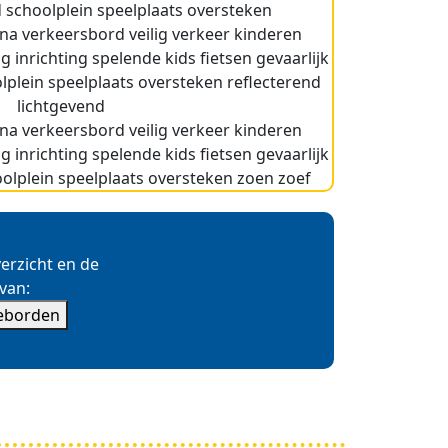
verzicht en de
 van:
ieborden