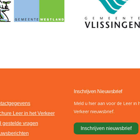
Inschrijven Nieuwsbrief
Meld u hier aan voor de Leer in 
tactgegevens
Verkeer nieuwsbrief.
chure Leer in het Verkeer
l gestelde vragen
Inschrijven nieuwsbrief
uwsberichten