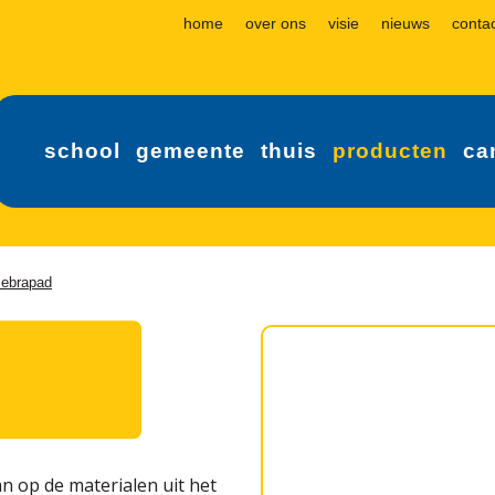
home
over ons
visie
nieuws
conta
school
gemeente
thuis
producten
ca
zebrapad
an op de materialen uit het