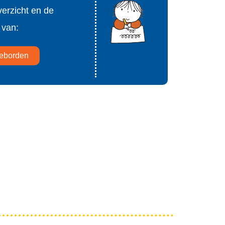
verzicht en de
 van:
ieborden