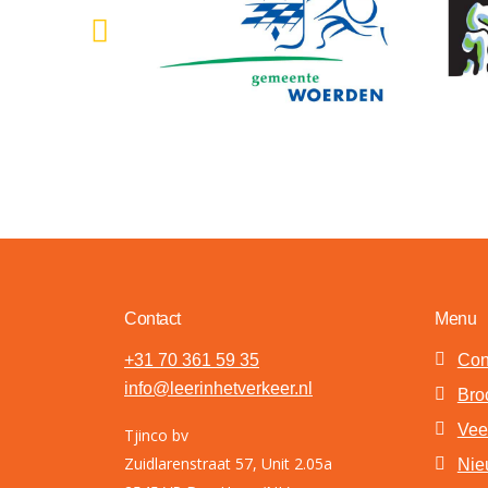
Contact
Menu
+31 70 361 59 35
Con
info@leerinhetverkeer.nl
Bro
Vee
Tjinco bv
Zuidlarenstraat 57, Unit 2.05a
Nie