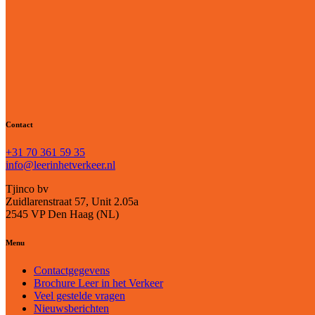
Contact
+31 70 361 59 35
info@leerinhetverkeer.nl
Tjinco bv
Zuidlarenstraat 57, Unit 2.05a
2545 VP Den Haag (NL)
Menu
Contactgegevens
Brochure Leer in het Verkeer
Veel gestelde vragen
Nieuwsberichten